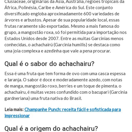
Clusiaceae, originárias da Ásia, Austrália, regiões tropicais da
África, Polinésia, Caribe e América do Sul. Este conjunto
diversificado engloba aproximadamente 600 variedades de
árvores e arbustos. Apesar de sua popularidade local, essas
frutas raramente são exportadas. Mesmo a mais famosa do
grupo, a mangostão roxa, só foi permitida para importação nos
Estados Unidos desde 2007. Entre as muitas Garcinias menos
conhecidas, o achachairú (Garcinia humilis) se destaca como
uma joia complexa e azedinha que vale a pena procurar.
Qual é o sabor do achachairu?
Essa é uma fruta que tem forma de ovo com uma casca espessa
e laranja. O sabor é doce e moderadamente azedo, com notas
de manga, mangostão roxo, berries e um toque de pimenta. o
achachairu, é muitas vezes confundido com o bacupari (Garcinia
gardneriana) uma fruta nativa do Brasil.
Leia mais:
Champanhe Punch: receita fácil e sofisticada para
impressionar
Qual é a origem do achachairu?