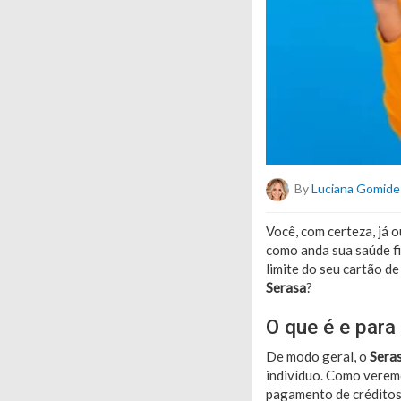
By
Luciana Gomide
Você, com certeza, já 
como anda sua saúde fi
limite do seu cartão d
Serasa
?
O que é e para
De modo geral, o
Sera
indivíduo. Como veremo
pagamento de créditos,