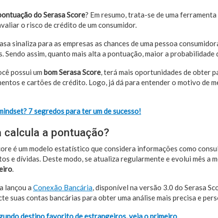
 pontuação do Serasa Score
? Em resumo, trata-se de uma ferramenta
avaliar o risco de crédito de um consumidor.
rasa sinaliza para as empresas as chances de uma pessoa consumido
. Sendo assim, quanto mais alta a pontuação, maior a probabilidade 
você possui um
bom Serasa Score
, terá mais oportunidades de obter p
entos e cartões de crédito. Logo, já dá para entender o motivo de m
indset? 7 segredos para ter um de sucesso!
 calcula a pontuação?
Score é um modelo estatístico que considera informações como consul
os e dívidas. Deste modo, se atualiza regularmente e evolui mês a mê
eiro
.
a lançou a
Conexão Bancária
, disponível na versão 3.0 do Serasa Sc
te suas contas bancárias para obter uma análise mais precisa e pers
egundo destino favorito de estrangeiros, veja o primeiro