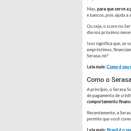
Mas,
para que serve a
e bancos, pois ajuda a 
Ou seja, o score no Se
dia nos próximos meses
Isso significa que, se 
empréstimos, financiam
Serasa, né?
Leia mais:
Como é seu m
Como o Serasa
A princípio, o Serasa 
de pagamento de crédit
comportamento financ
Recentemente, a Seras
permite que você conec
Leia mais:
Brasil é o s