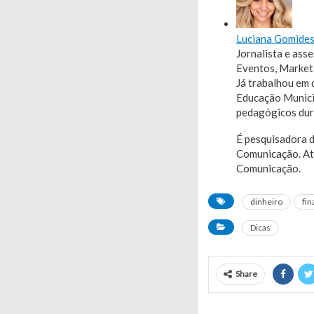
Luciana Gomide
Jornalista e ass
Eventos, Marketi
Já trabalhou em 
Educação Municip
pedagógicos dura
É pesquisadora 
Comunicação. Atu
Comunicação.
dinheiro
fin
Dicas
Share