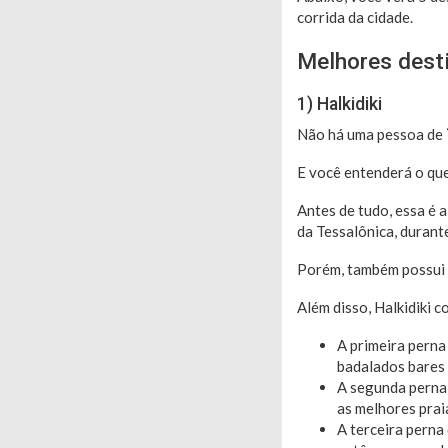
corrida da cidade.
Melhores dest
1) Halkidiki
Não há uma pessoa de
E você entenderá o que 
Antes de tudo, essa é 
da Tessalônica, durant
Porém, também possui a
Além disso, Halkidiki c
A primeira pern
badalados bares 
A segunda perna
as melhores prai
A terceira perna 