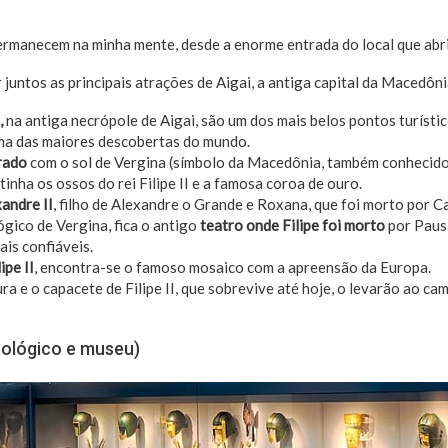
ermanecem na minha mente, desde a enorme entrada do local que abri
juntos as principais atrações de Aigai, a antiga capital da Macedôni
,
na antiga necrópole de Aigai, são um dos mais belos pontos turístic
a das maiores descobertas do mundo.
rado
com o sol de Vergina (símbolo da Macedônia, também conhecido
inha os ossos do rei Filipe II e a famosa coroa de ouro.
andre II
, filho de Alexandre o Grande e Roxana, que foi morto por C
ógico de Vergina, fica o antigo
teatro onde Filipe foi morto
por Pausâ
is confiáveis.
ipe II
, encontra-se o famoso mosaico com a apreensão da Europa.
ra e o capacete de Filipe II, que sobrevive até hoje, o levarão ao ca
ueológico e museu)