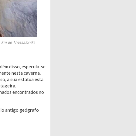
5 km de Thessaloniki.
 Além disso, especula-se
mente nesta caverna.
sso, a sua estátua está
tageira.
hados encontrados no
elo antigo geógrafo