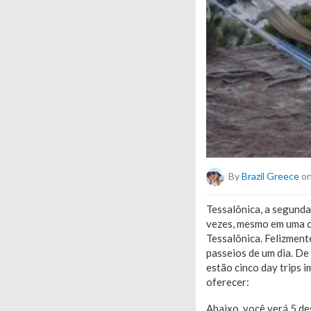
By
Brazil Greece
on
Tessalônica, a segunda 
vezes, mesmo em uma c
Tessalônica. Felizment
passeios de um dia. De
estão cinco day trips 
oferecer:
Abaixo, você verá 5 de