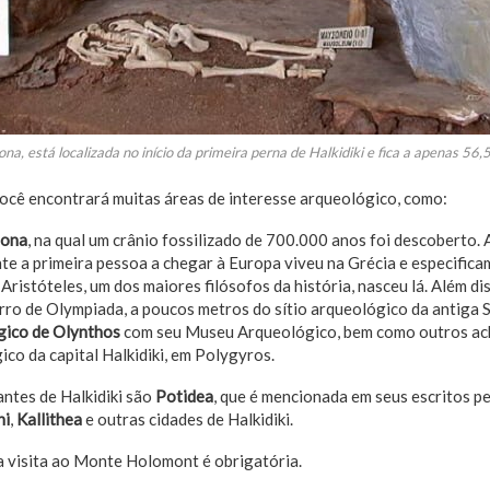
na, ​​está localizada no início da primeira perna de Halkidiki e fica a apenas 56,
ocê encontrará muitas áreas de interesse arqueológico, como:
lona
, ​​na qual um crânio fossilizado de 700.000 anos foi descoberto.
e a primeira pessoa a chegar à Europa viveu na Grécia e especifica
: Aristóteles, um dos maiores filósofos da história, nasceu lá. Além di
irro de Olympiada, a poucos metros do sítio arqueológico da antiga S
gico de Olynthos
com seu Museu Arqueológico, bem como outros ac
co da capital Halkidiki, em Polygyros.
ntes de Halkidiki são
Potidea
, que é mencionada em seus escritos p
ni
,
Kallithea
e outras cidades de Halkidiki.
a visita ao Monte Holomont é obrigatória.