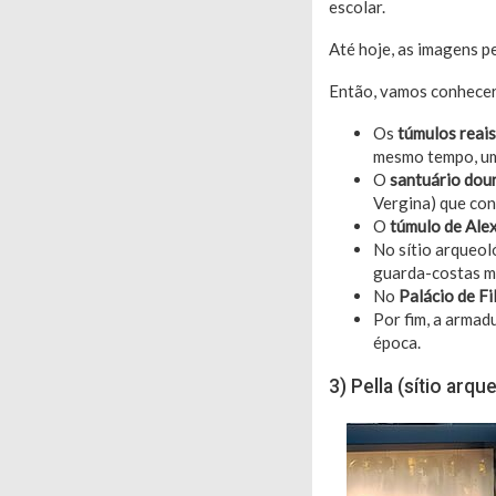
escolar.
Até hoje, as imagens p
Então, vamos conhecer 
Os
túmulos reais
mesmo tempo, um
O
santuário dou
Vergina) que cont
O
túmulo de Alex
No sítio arqueol
guarda-costas ma
No
Palácio de Fil
Por fim, a armadu
época.
3) Pella (sítio arq