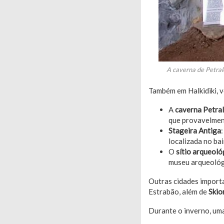
A caverna de Petralo
Também em Halkidiki, v
A
caverna Petra
que provavelment
Stageira Antiga
localizada no ba
O
sítio arqueoló
museu arqueológi
Outras cidades importa
Estrabão, além de
Skio
Durante o inverno, um