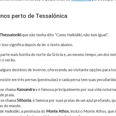
inos perto de Tessalônica
Thessaloniki
que não tenha dito “Como Halkidiki, não tem igual”.
isso significa depois de ler o texto abaixo.
a parte mais bonita do norte da Grécia e, ao mesmo tempo, um dos me
e o verão.
lguns destinos de inverno, oferecendo ao visitante opções para to
onsiste em três pernas (penínsulas) e cada perna tem suas peculiarida
a se chama
Kassandra
e é famosa principalmente por sua vida noturna
de praia.
 se chama
Sithonia
, é famosa por suas praias de um azul profundo, 
as do mundo.
de Halkidiki, a península do
Monte Athos
, inclui o Monte Athos, que