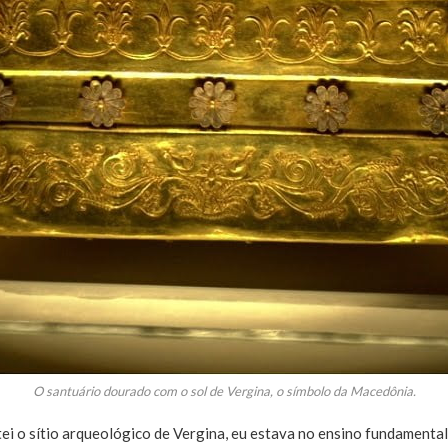
O santuário dourado com o sol de Vergina, o símbolo da Macedônia.
itei o sítio arqueológico de Vergina, eu estava no ensino fundament