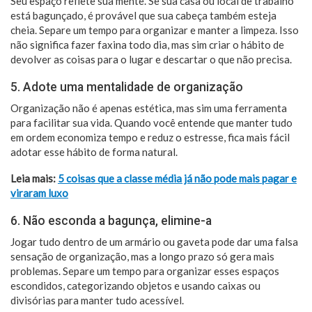
Seu espaço reflete sua mente. Se sua casa ou local de trabalho
está bagunçado, é provável que sua cabeça também esteja
cheia. Separe um tempo para organizar e manter a limpeza. Isso
não significa fazer faxina todo dia, mas sim criar o hábito de
devolver as coisas para o lugar e descartar o que não precisa.
5. Adote uma mentalidade de organização
Organização não é apenas estética, mas sim uma ferramenta
para facilitar sua vida. Quando você entende que manter tudo
em ordem economiza tempo e reduz o estresse, fica mais fácil
adotar esse hábito de forma natural.
Leia mais:
5 coisas que a classe média já não pode mais pagar e
viraram luxo
6. Não esconda a bagunça, elimine-a
Jogar tudo dentro de um armário ou gaveta pode dar uma falsa
sensação de organização, mas a longo prazo só gera mais
problemas. Separe um tempo para organizar esses espaços
escondidos, categorizando objetos e usando caixas ou
divisórias para manter tudo acessível.