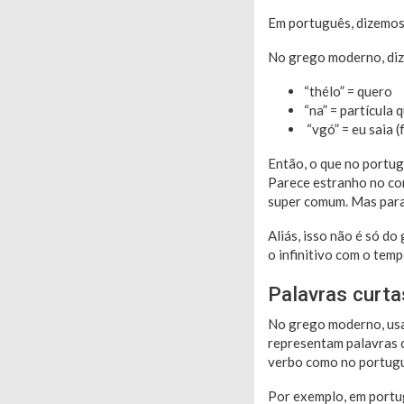
Em português, dizemos:
No grego moderno, dize
“thélo” = quero
“na” = partícula q
“vgó” = eu saia 
Então, o que no portug
Parece estranho no com
super comum. Mas para 
Aliás, isso não é só d
o infinitivo com o tem
Palavras curt
No grego moderno, usam
representam palavras com
verbo como no portugu
Por exemplo, em portugu