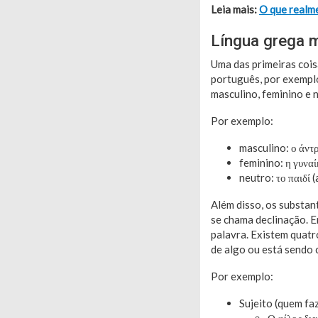
Leia mais:
O que realm
Língua grega m
Uma das primeiras coi
português, por exemplo
masculino, feminino e 
Por exemplo:
masculino: ο άντ
feminino: η γυναί
neutro: το παιδί (
Além disso, os substan
se chama declinação. E
palavra. Existem quatr
de algo ou está sendo 
Por exemplo:
Sujeito (quem faz