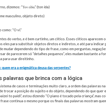
, dizemos: “Τον είδα.” (ton ída)
ome masculino, objeto direto)
o como: “O vi.”
tes do verbo, e é bem curtinho, um clítico. Esses clíticos aparecem
s eles para substituir objetos diretos e indiretos, e até para indicar
ode mudar dependendo do tipo de frase, como em perguntas, negaçõe
pesar de parecerem só “detalhes pequenos”, eles mudam bastante a fo
a para usar direitinho.
: quem era a enigmática deusa das serpentes?
 palavras que brinca com a lógica
stema de casos e terminações muito claro, a ordem das palavras na fr
de trocar a posição do sujeito e do objeto, dependendo do que quer e
paizei to paidi”, estou dizendo “O piano é tocado pela criança”, mas 
a frase continua o mesmo porque os finais das palavras mostram quem