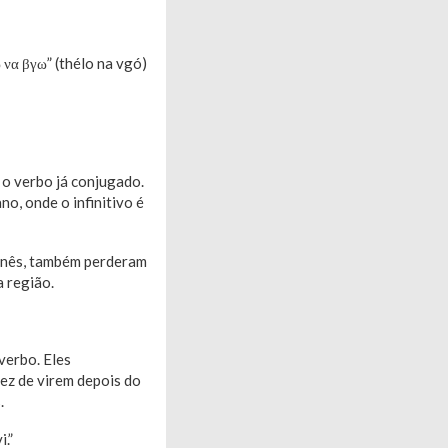
 να βγω” (thélo na vgó)
 o verbo já conjugado.
o, onde o infinitivo é
banês, também perderam
a região.
verbo. Eles
 vez de virem depois do
.
i.”