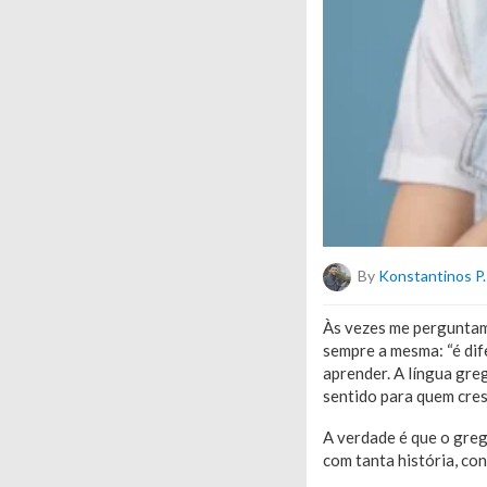
By
Konstantinos P.
Às vezes me perguntam 
sempre a mesma: “é dif
aprender. A língua gre
sentido para quem cre
A verdade é que o gre
com tanta história, con