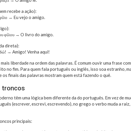
αβάζει → O amigo lê.
uem recebe a ação):
φίλο → Eu vejo o amigo.
lgo):
του φίλου → O livro do amigo.
a direta):
εδώ! → Amigo! Venha aqui!
 mais liberdade na ordem das palavras. É comum ouvir uma frase co
eito no fim. Para quem fala português ou inglês, isso soa estranho, 
 os finais das palavras mostram quem está fazendo o quê.
 troncos
derno têm uma lógica bem diferente da do português. Em vez de mud
uês (escrever, escrevi, escrevendo), no grego o verbo muda a raiz
oncos principais: