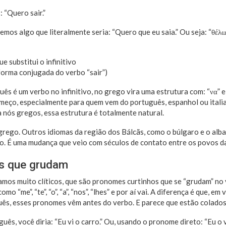
 “Quero sair.”
mos algo que literalmente seria: “Quero que eu saia.” Ou seja: “θέλω
ue substitui o infinitivo
(forma conjugada do verbo “sair”)
uês é um verbo no infinitivo, no grego vira uma estrutura com: “να” e
eço, especialmente para quem vem do português, espanhol ou italian
nós gregos, essa estrutura é totalmente natural.
o grego. Outros idiomas da região dos Bálcãs, como o búlgaro e o al
po. É uma mudança que veio com séculos de contato entre os povos d
as que grudam
os muito clíticos, que são pronomes curtinhos que se “grudam” no 
o “me”, “te”, “o”, “a”, “nos”, “lhes” e por aí vai. A diferença é que, em
ês, esses pronomes vêm antes do verbo. E parece que estão colados
ês, você diria: “Eu vi o carro.” Ou, usando o pronome direto: “Eu o v