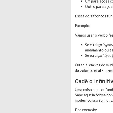
Um para ações co
Outro para ações
Esses dois troncos fu
Exemplo:
Vamos usar o verbo “es
Se eu digo “γράφ
andamento ou é h
Se eu digo “έγραψ
Ou seja, em vez de mu
da palavra: graf- → eg
Cadê o infiniti
Uma coisa que confunde
Sabe aquela forma do v
moderno, isso sumiu! E
Por exemplo: