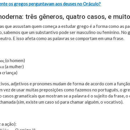
ente os gregos perguntavam aos deuses no Oráculo?
oderna: três gêneros, quatro casos, e muito
sas que assustam quem começa a estudar grego é a forma como as p
, sabemos que um substantivo pode ser masculino ou feminino. No g
neutro. E isso afeta como as palavras se comportam em uma frase.
ρας (o homem)
κα (a mulher)
a criança)
tivos, adjetivos e pronomes mudam de forma de acordo com a função 
m vez de usar muitas preposições como fazemos no português, o gre
o casos gramaticais que mostram se a palavra é o sujeito da frase, o 
chamada (sim, existe um caso só para chamar alguém, o vocativo).
 a ação):