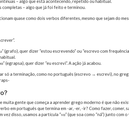
ntínuas – algo que está acontecendo, repetido ou habitual.
 completas – algo que já foi feito e terminou.
ncionam quase como dois verbos diferentes, mesmo que sejam do me
crever”.
ω” (grafo), quer dizer “estou escrevendo” ou “escrevo com frequência
abitual.
α” (egrapsa), quer dizer “eu escrevi”. A ação já acabou.
dar só a terminação, como no português (escrevo → escrevi), no gr
raps-
vo?
 muita gente que começa a aprender grego moderno é que não existe
erbo em português que termina em -ar, -er, -ir? Como fazer, comer, 
m vez disso, usamos a partícula “να” (que soa como “ná”) junto com o