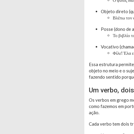
Ο φίλος δι
Objeto direto (q
Βλέπω τον 
Posse (dono de a
Το βιβλίο 
Vocativo (chamad
Φίλε! Έλα 
Essa estrutura permite
objeto no meio e o suj
fazendo sentido porque
Um verbo, dois
Os verbos em grego mo
como fazemos em portug
ação.
Cada verbo tem dois tr