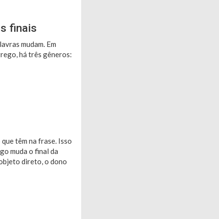
s finais
alavras mudam. Em
rego, há três gêneros:
que têm na frase. Isso
go muda o final da
objeto direto, o dono