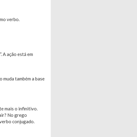
smo verbo.
”. A ação está em
ego muda também a base
 mais o infinitivo.
sair? No grego
 verbo conjugado.