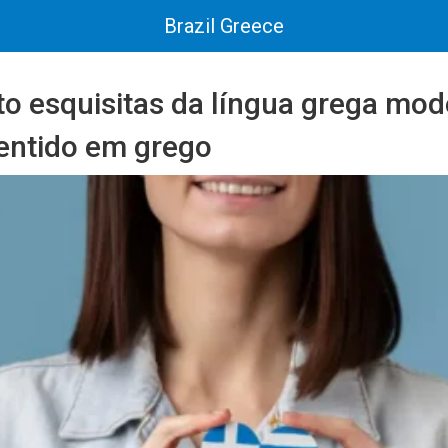
Brazil Greece
to esquisitas da língua grega mo
entido em grego