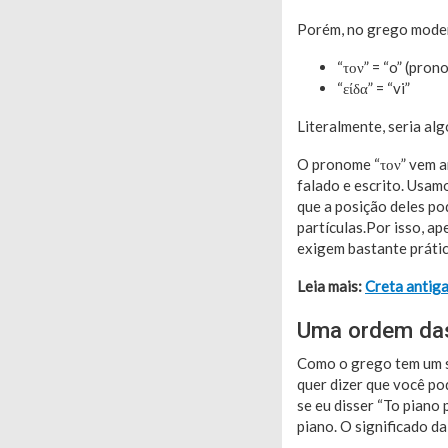
Porém, no grego moderno
“τον” = “o” (pron
“είδα” = “vi”
Literalmente, seria alg
O pronome “τον” vem an
falado e escrito. Usamo
que a posição deles p
partículas.Por isso, a
exigem bastante prátic
Leia mais:
Creta antiga
Uma ordem das
Como o grego tem um si
quer dizer que você po
se eu disser “To piano 
piano. O significado d