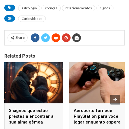
astrologia
crenças
relacionamentos
signos
Curiosidades
Share
Related Posts
3 signos que estão
Aeroporto fornece
prestes a encontrar a
PlayStation para você
sua alma gêmea
jogar enquanto espera
seu voo