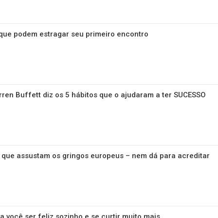
ue podem estragar seu primeiro encontro
arren Buffett diz os 5 hábitos que o ajudaram a ter SUCESSO
l que assustam os gringos europeus – nem dá para acreditar
 você ser feliz sozinho e se curtir muito mais