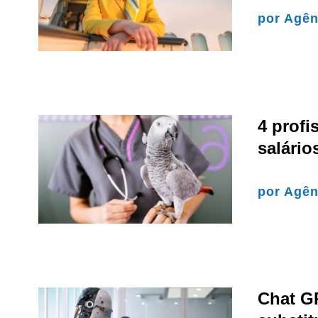
por
Agên
4 profi
salário
por
Agên
Chat GP