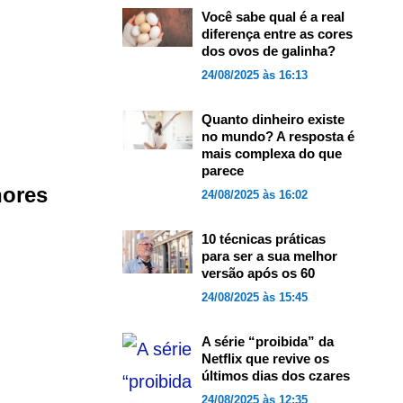
Você sabe qual é a real
diferença entre as cores
dos ovos de galinha?
24/08/2025 às 16:13
Quanto dinheiro existe
no mundo? A resposta é
mais complexa do que
parece
hores
24/08/2025 às 16:02
10 técnicas práticas
para ser a sua melhor
versão após os 60
24/08/2025 às 15:45
A série “proibida” da
Netflix que revive os
últimos dias dos czares
24/08/2025 às 12:35