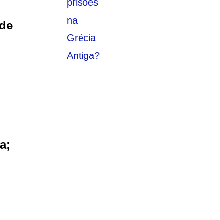
ade
a;