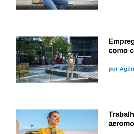
Emprego
como c
por
Agên
Trabalh
aeromo