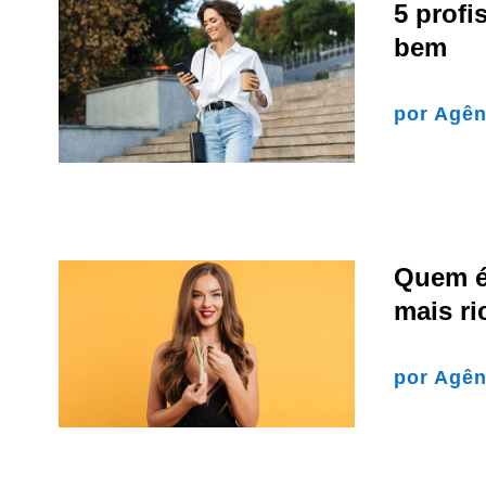
5 profi
bem
por
Agên
Quem é 
mais ri
por
Agên