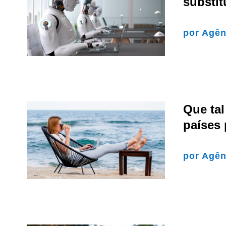
substit
por
Agên
Que tal
países 
por
Agên