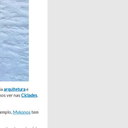
ia
arquitetura
e
mos ver nas
Cíclades
.
xemplo,
Mykonos
tem