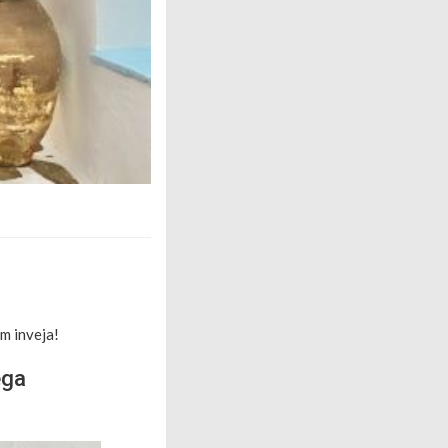
m inveja!
ega