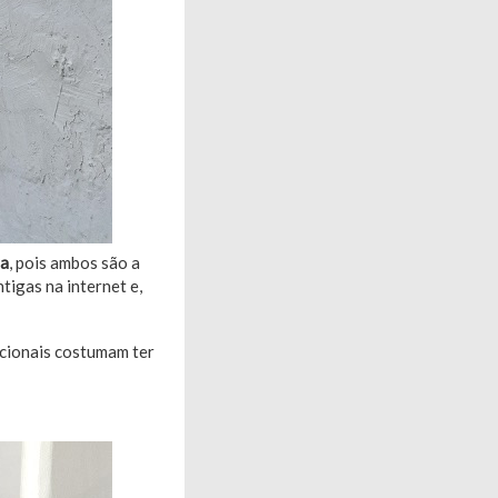
ra
, pois ambos são a
tigas na internet e,
icionais costumam ter