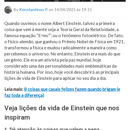
By
Konstantinos P.
on 14/04/2025 às 19:15
Quando ouvimos o nome Albert Einstein, talvez a primeira
coisa que vem à mente seja a Teoria Geral da Relatividade, a
famosa equação “E=mc²”, ou o fenômeno fotoelétrico. De fato,
o físico alemão, que ganhou o Prêmio Nobel de Física em 1921,
transformou a física e mudou radicalmente a maneira como
percebemos o universo. No entanto, Einstein era mais do que
um gênio. Ele era um ativista pela paz mundial, hoje
considerado uma das personalidades mais emblemáticas da
história humana. Por isso, hoje você descobrirá as principais
lições de vida de Einstein para aplicar no seu dia a dia.
Leia mais:
8 coisas que casais felizes fazem quando brigam (e
faz toda a diferença)
Veja lições da vida de Einstein que nos
inspiram
1. Dê atenção às coisas que valem a pena