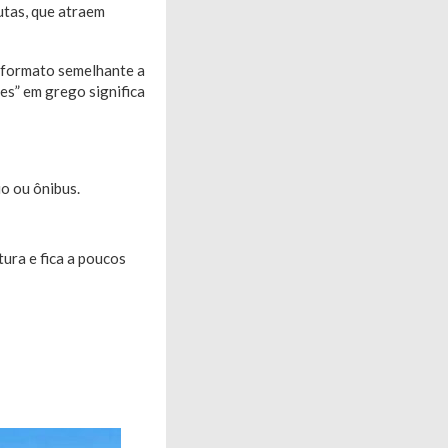
utas, que atraem
m formato semelhante a
es” em grego significa
io ou ônibus.
tura e fica a poucos