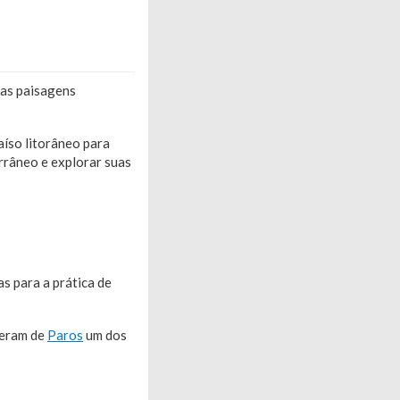
uas paisagens
aíso litorâneo para
errâneo e explorar suas
s para a prática de
izeram de
Paros
um dos