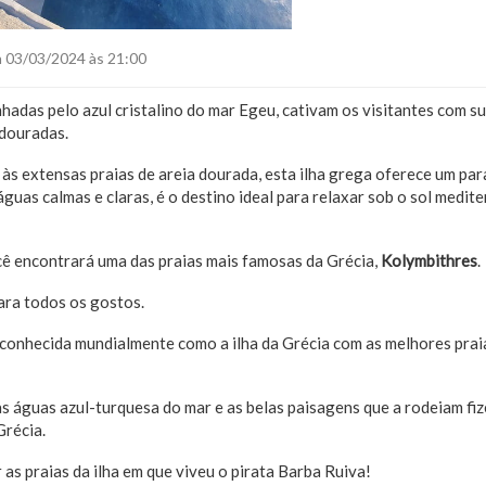
 03/03/2024 às 21:00
nhadas pelo azul cristalino do mar Egeu, cativam os visitantes com s
 douradas.
às extensas praias de areia dourada, esta ilha grega oferece um par
guas calmas e claras, é o destino ideal para relaxar sob o sol medit
cê encontrará uma das praias mais famosas da Grécia,
Kolymbithres
.
ara todos os gostos.
conhecida mundialmente como a ilha da Grécia com as melhores praia
, as águas azul-turquesa do mar e as belas paisagens que a rodeiam f
Grécia.
as praias da ilha em que viveu o pirata Barba Ruiva!