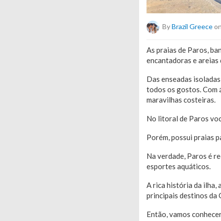
By
Brazil Greece
on
As praias de Paros, ba
encantadoras e areias
Das enseadas isoladas 
todos os gostos. Com á
maravilhas costeiras.
No litoral de Paros vo
Porém, possui praias p
Na verdade, Paros é re
esportes aquáticos.
A rica história da ilha
principais destinos da 
Então, vamos conhecer 