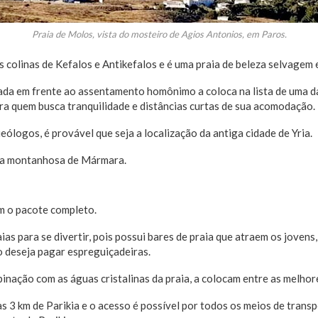
Praia de Molos, vista do mosteiro de Agios Antonios, em Paros.
s colinas de Kefalos e Antikefalos e é uma praia de beleza selvagem e
zada em frente ao assentamento homônimo a coloca na lista de uma d
ara quem busca tranquilidade e distâncias curtas de sua acomodação.
ólogos, é provável que seja a localização da antiga cidade de Yria.
eia montanhosa de Mármara.
m o pacote completo.
ias para se divertir, pois possui bares de praia que atraem os joven
 deseja pagar espreguiçadeiras.
binação com as águas cristalinas da praia, a colocam entre as melhor
as 3 km de Parikia e o acesso é possível por todos os meios de tran