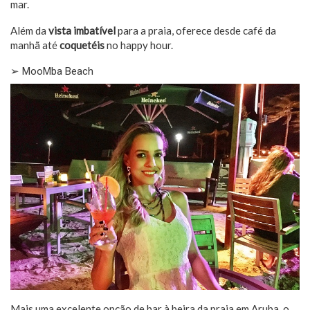
mar.
Além da
vista imbatível
para a praia, oferece desde café da
manhã até
coquetéis
no happy hour.
➢ MooMba Beach
Mais uma excelente opção de bar à beira da praia em Aruba, o