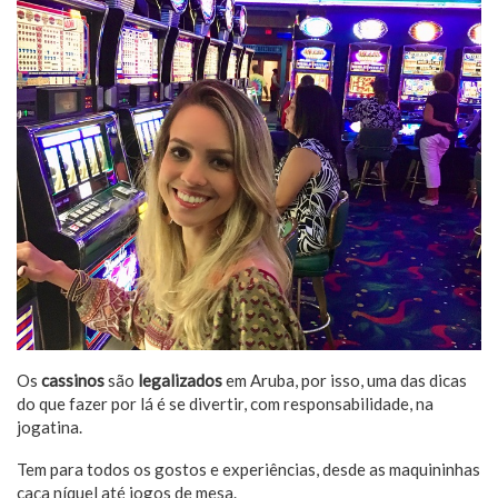
Os
cassinos
são
legalizados
em Aruba, por isso, uma das dicas
do que fazer por lá é se divertir, com responsabilidade, na
jogatina.
Tem para todos os gostos e experiências, desde as maquininhas
caça níquel até jogos de mesa.