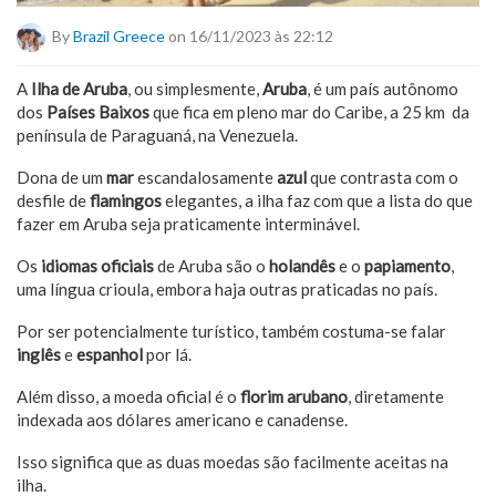
By
Brazil Greece
on 16/11/2023 às 22:12
A
Ilha de Aruba
, ou simplesmente,
Aruba
, é um país autônomo
dos
Países Baixos
que fica em pleno mar do Caribe, a 25 km da
península de Paraguaná, na Venezuela.
Dona de um
mar
escandalosamente
azul
que contrasta com o
desfile de
flamingos
elegantes, a ilha faz com que a lista do que
fazer em Aruba seja praticamente interminável.
Os
idiomas oficiais
de Aruba são o
holandês
e o
papiamento
,
uma língua crioula, embora haja outras praticadas no país.
Por ser potencialmente turístico, também costuma-se falar
inglês
e
espanhol
por lá.
Além disso, a moeda oficial é o
florim arubano
, diretamente
indexada aos dólares americano e canadense.
Isso significa que as duas moedas são facilmente aceitas na
ilha.