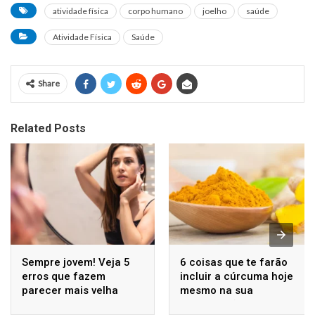
atividade física
corpo humano
joelho
saúde
Atividade Física
Saúde
Share
Related Posts
Sempre jovem! Veja 5
6 coisas que te farão
erros que fazem
incluir a cúrcuma hoje
parecer mais velha
mesmo na sua
alimentação