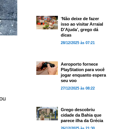
‘Não deixe de fazer
isso ao visitar Arraial
D’Ajuda’, grego dá
dicas
28/12/2025 às 07:21
Aeroporto fornece
PlayStation para você
jogar enquanto espera
seu voo
27/12/2025 às 08:22
 ou
Grego descobriu
cidade da Bahia que
parece ilha da Grécia
26/12/2025 às 21:30