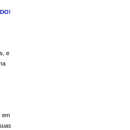
ADO!
s, e
ma
o em
 suas