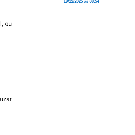
19/12/2025 às 08:54
l, ou
uzar