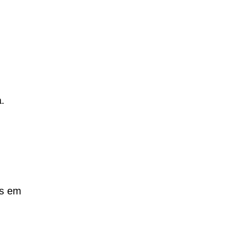
.
es em