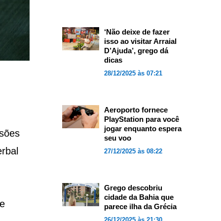
‘Não deixe de fazer
isso ao visitar Arraial
D’Ajuda’, grego dá
dicas
28/12/2025 às 07:21
Aeroporto fornece
PlayStation para você
jogar enquanto espera
ssões
seu voo
rbal
27/12/2025 às 08:22
Grego descobriu
cidade da Bahia que
se
parece ilha da Grécia
26/12/2025 às 21:30