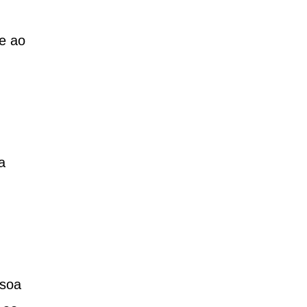
e ao
a
ssoa