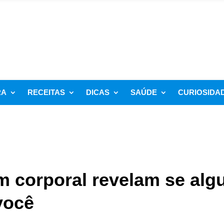
RA
RECEITAS
DICAS
SAÚDE
CURIOSIDA
em corporal revelam se al
você