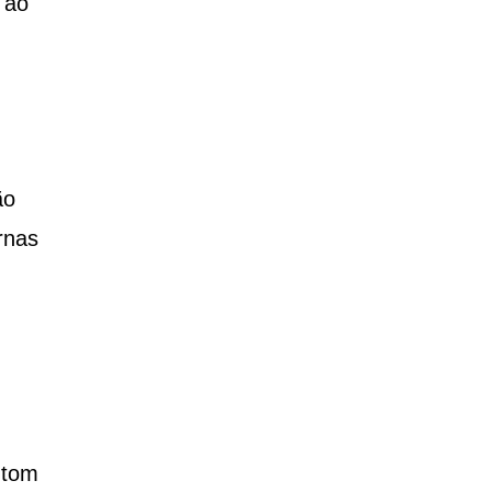
 ao
ão
rnas
 tom