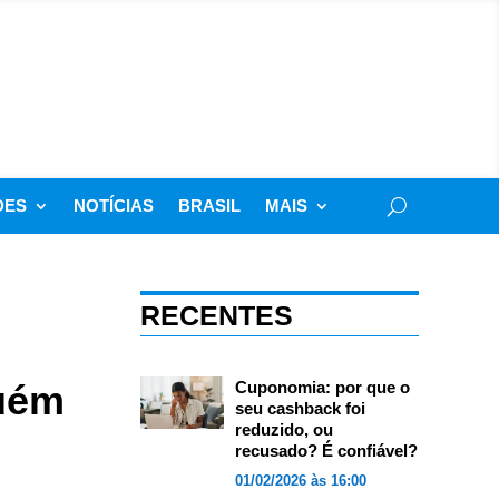
DES
NOTÍCIAS
BRASIL
MAIS
RECENTES
guém
Cuponomia: por que o
seu cashback foi
reduzido, ou
recusado? É confiável?
01/02/2026 às 16:00