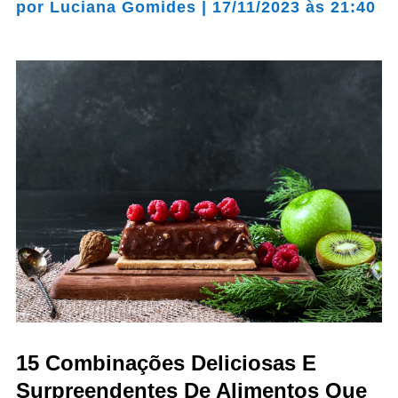
por
Luciana Gomides
|
17/11/2023 às 21:40
15 Combinações Deliciosas E
Surpreendentes De Alimentos Que