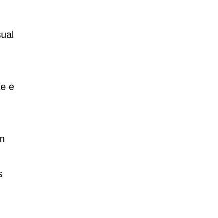
ual
te e
em
s