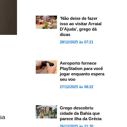
‘Não deixe de fazer
isso ao visitar Arraial
D’Ajuda’, grego dá
dicas
28/12/2025 às 07:21
Aeroporto fornece
PlayStation para você
jogar enquanto espera
seu voo
27/12/2025 às 08:22
Grego descobriu
cidade da Bahia que
sa
parece ilha da Grécia
26/12/2025 às 21:30