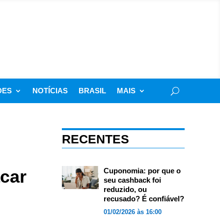
DES
NOTÍCIAS
BRASIL
MAIS
RECENTES
acar
Cuponomia: por que o
seu cashback foi
reduzido, ou
recusado? É confiável?
01/02/2026 às 16:00