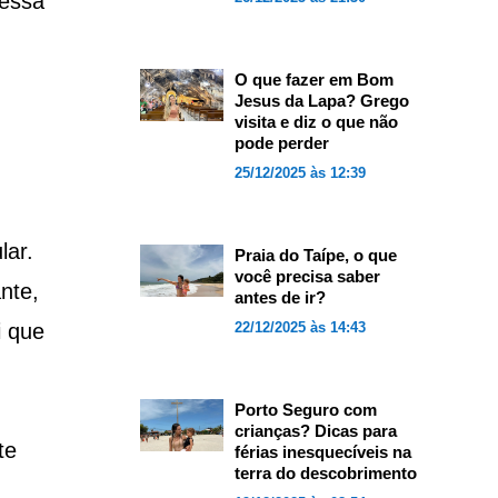
 essa
O que fazer em Bom
Jesus da Lapa? Grego
visita e diz o que não
pode perder
25/12/2025 às 12:39
lar.
Praia do Taípe, o que
você precisa saber
nte,
antes de ir?
i que
22/12/2025 às 14:43
Porto Seguro com
crianças? Dicas para
te
férias inesquecíveis na
terra do descobrimento