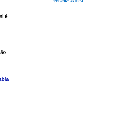
19/12/2025 às 08:54
al é
rão
abia