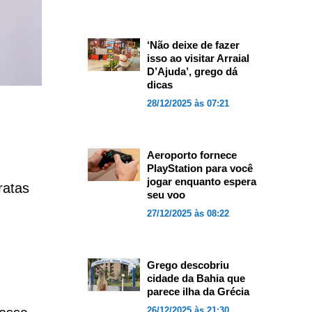
‘Não deixe de fazer
isso ao visitar Arraial
D’Ajuda’, grego dá
dicas
28/12/2025 às 07:21
Aeroporto fornece
PlayStation para você
jogar enquanto espera
ratas
seu voo
27/12/2025 às 08:22
Grego descobriu
cidade da Bahia que
parece ilha da Grécia
26/12/2025 às 21:30