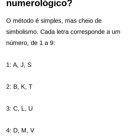
numerológico?
O método é simples, mas cheio de
simbolismo. Cada letra corresponde a um
número, de 1 a 9:
1: A, J, S
2: B, K, T
3: C, L, U
4: D, M, V