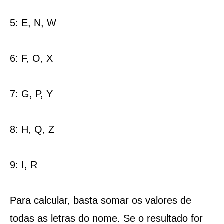
5: E, N, W
6: F, O, X
7: G, P, Y
8: H, Q, Z
9: I, R
Para calcular, basta somar os valores de
todas as letras do nome. Se o resultado for