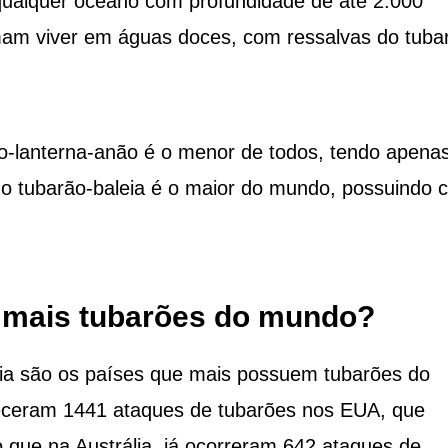
qualquer oceano com profundidade de até 2.000
umam viver em águas doces, com ressalvas do tuba
ão-lanterna-anão é o menor de todos, tendo apena
o tubarão-baleia é o maior do mundo, possuindo 
 mais tubarões do mundo?
lia são os países que mais possuem tubarões do
eceram 1441 ataques de tubarões nos EUA, que
que na Austrália, já ocorreram 642 ataques de