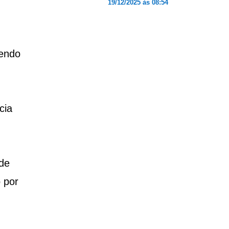
19/12/2025 às 08:54
sendo
cia
 de
 por