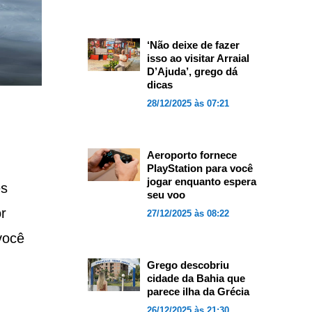
‘Não deixe de fazer
isso ao visitar Arraial
D’Ajuda’, grego dá
dicas
28/12/2025 às 07:21
Aeroporto fornece
PlayStation para você
jogar enquanto espera
es
seu voo
r
27/12/2025 às 08:22
você
Grego descobriu
cidade da Bahia que
parece ilha da Grécia
26/12/2025 às 21:30