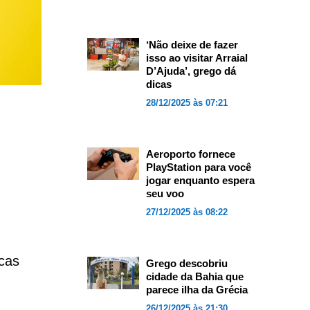
‘Não deixe de fazer
isso ao visitar Arraial
D’Ajuda’, grego dá
dicas
28/12/2025 às 07:21
Aeroporto fornece
PlayStation para você
jogar enquanto espera
seu voo
27/12/2025 às 08:22
icas
Grego descobriu
cidade da Bahia que
parece ilha da Grécia
26/12/2025 às 21:30