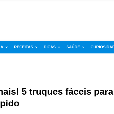
RA
RECEITAS
DICAS
SAÚDE
CURIOSIDA
is! 5 truques fáceis para
ápido