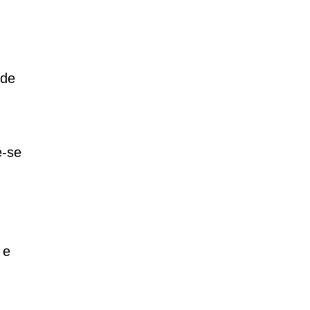
 de
e-se
 e