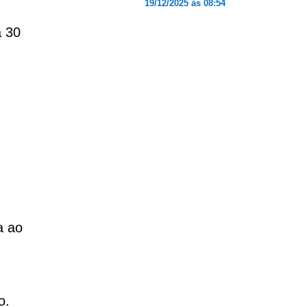
19/12/2025 às 08:54
a 30
a ao
o.