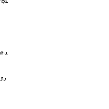
nça.
lha,
tão