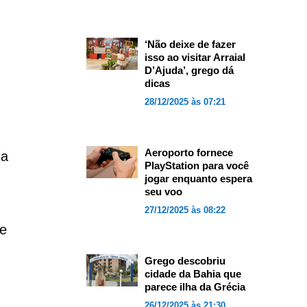
‘Não deixe de fazer
isso ao visitar Arraial
D’Ajuda’, grego dá
dicas
28/12/2025 às 07:21
Aeroporto fornece
ha
PlayStation para você
jogar enquanto espera
seu voo
27/12/2025 às 08:22
 e
Grego descobriu
cidade da Bahia que
parece ilha da Grécia
26/12/2025 às 21:30