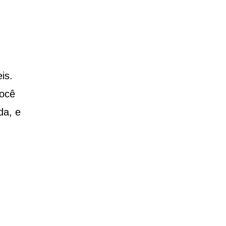
is.
você
da, e