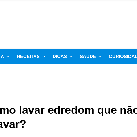
RA
RECEITAS
DICAS
SAÚDE
CURIOSIDA
como lavar edredom que nã
avar?