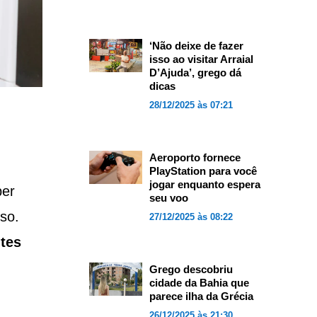
‘Não deixe de fazer
isso ao visitar Arraial
D’Ajuda’, grego dá
dicas
28/12/2025 às 07:21
Aeroporto fornece
PlayStation para você
jogar enquanto espera
ber
seu voo
so.
27/12/2025 às 08:22
ntes
Grego descobriu
cidade da Bahia que
parece ilha da Grécia
26/12/2025 às 21:30