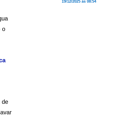
19/12/2025 às 08:54
gua
 o
ca
a de
lavar