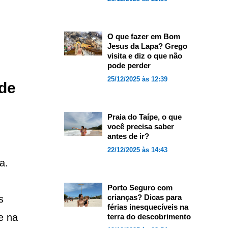
O que fazer em Bom
Jesus da Lapa? Grego
visita e diz o que não
pode perder
25/12/2025 às 12:39
 de
Praia do Taípe, o que
você precisa saber
antes de ir?
22/12/2025 às 14:43
a.
Porto Seguro com
crianças? Dicas para
s
férias inesquecíveis na
e na
terra do descobrimento