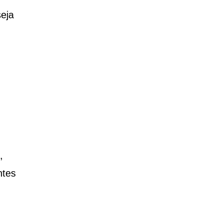
eja
,
ntes