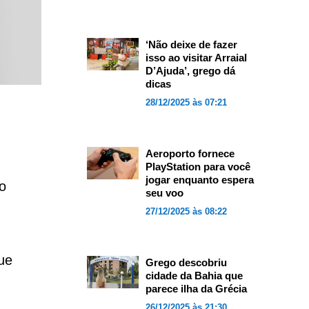
‘Não deixe de fazer
isso ao visitar Arraial
D’Ajuda’, grego dá
dicas
28/12/2025 às 07:21
Aeroporto fornece
PlayStation para você
jogar enquanto espera
o
seu voo
27/12/2025 às 08:22
ue
Grego descobriu
cidade da Bahia que
parece ilha da Grécia
26/12/2025 às 21:30