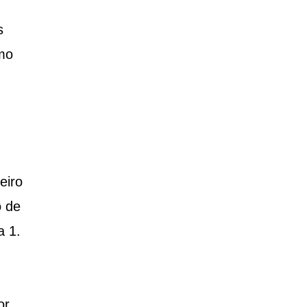
s
mo
eiro
o de
a 1.
or