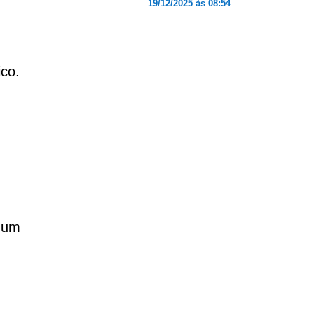
19/12/2025 às 08:54
ico.
m um