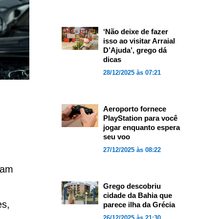
‘Não deixe de fazer
isso ao visitar Arraial
D’Ajuda’, grego dá
dicas
28/12/2025 às 07:21
Aeroporto fornece
PlayStation para você
jogar enquanto espera
seu voo
27/12/2025 às 08:22
ram
Grego descobriu
cidade da Bahia que
es,
parece ilha da Grécia
26/12/2025 às 21:30