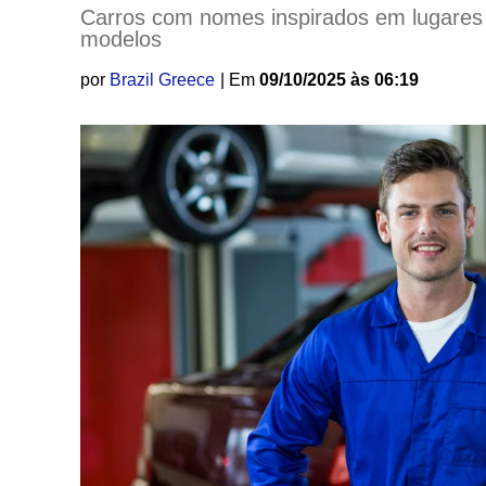
Carros com nomes inspirados em lugares d
modelos
por
Brazil Greece
| Em
09/10/2025 às 06:19