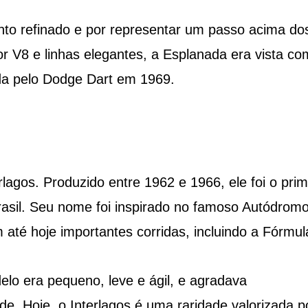
o refinado e por representar um passo acima do
 V8 e linhas elegantes, a Esplanada era vista co
ída pelo Dodge Dart em 1969.
lagos. Produzido entre 1962 e 1966, ele foi o prim
Brasil. Seu nome foi inspirado no famoso Autódrom
até hoje importantes corridas, incluindo a Fórmul
lo era pequeno, leve e ágil, e agradava
e. Hoje, o Interlagos é uma raridade valorizada p