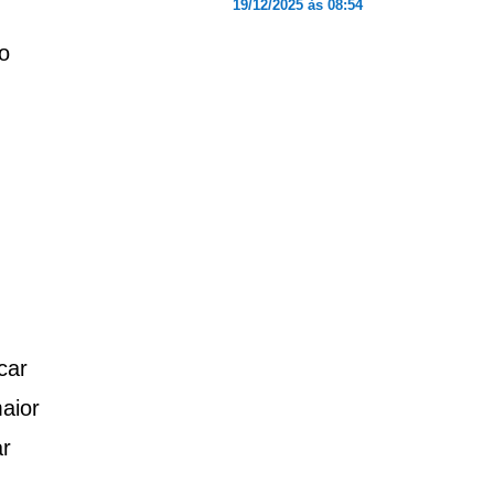
19/12/2025 às 08:54
o
car
aior
r