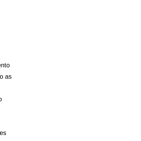
ento
ão as
o
ões