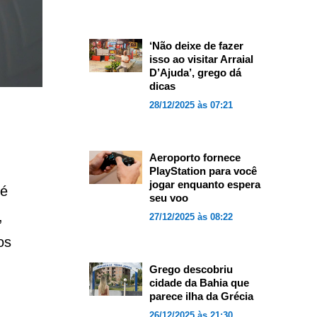
‘Não deixe de fazer
isso ao visitar Arraial
D’Ajuda’, grego dá
dicas
28/12/2025 às 07:21
Aeroporto fornece
PlayStation para você
jogar enquanto espera
 é
seu voo
,
27/12/2025 às 08:22
os
Grego descobriu
cidade da Bahia que
parece ilha da Grécia
26/12/2025 às 21:30