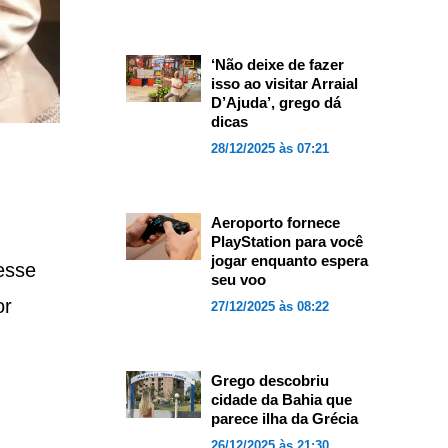
‘Não deixe de fazer
isso ao visitar Arraial
D’Ajuda’, grego dá
dicas
28/12/2025 às 07:21
Aeroporto fornece
PlayStation para você
jogar enquanto espera
esse
seu voo
or
27/12/2025 às 08:22
Grego descobriu
cidade da Bahia que
parece ilha da Grécia
26/12/2025 às 21:30