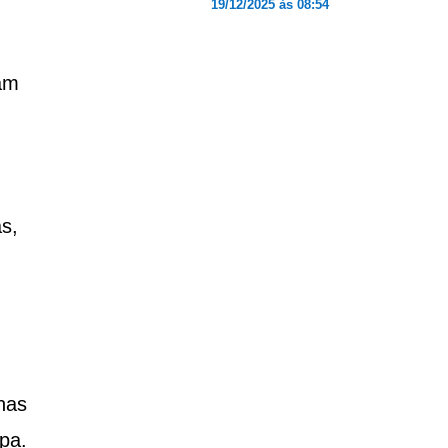
19/12/2025 às 08:54
am
s,
nas
pa.