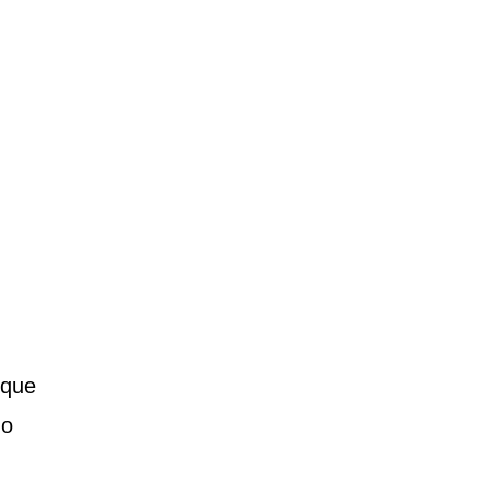
 que
do