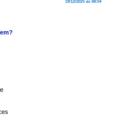
19/12/2025 às 08:54
Tem?
le
ces