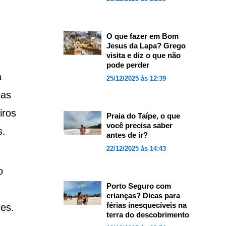
O que fazer em Bom
Jesus da Lapa? Grego
visita e diz o que não
pode perder
a
25/12/2025 às 12:39
oas
iros
Praia do Taípe, o que
você precisa saber
s.
antes de ir?
22/12/2025 às 14:43
o
Porto Seguro com
crianças? Dicas para
férias inesquecíveis na
res.
terra do descobrimento