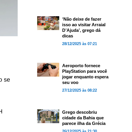
‘Não deixe de fazer
isso ao visitar Arraial
D’Ajuda’, grego dá
dicas
28/12/2025 às 07:21
Aeroporto fornece
PlayStation para você
jogar enquanto espera
o se
seu voo
27/12/2025 às 08:22
H
Grego descobriu
cidade da Bahia que
parece ilha da Grécia
26/12/2025 às 21:30