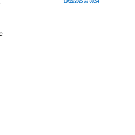
a
19/12/2025 às 08:54
e