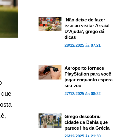
‘Não deixe de fazer
isso ao visitar Arraial
D’Ajuda’, grego dá
dicas
28/12/2025 às 07:21
Aeroporto fornece
PlayStation para você
jogar enquanto espera
o
seu voo
 que
27/12/2025 às 08:22
gosta
cê,
Grego descobriu
cidade da Bahia que
parece ilha da Grécia
26/12/2025 às 21:30