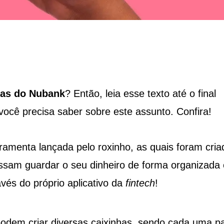
has do Nubank
? Então, leia esse texto até o final
ocê precisa saber sobre este assunto. Confira!
amenta lançada pelo roxinho, as quais foram cria
ossam guardar o seu dinheiro de forma organizada 
vés do próprio aplicativo da
fintech
!
podem criar diversas caixinhas, sendo cada uma p