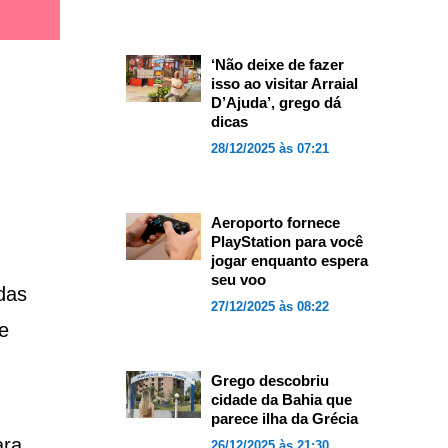
‘Não deixe de fazer
isso ao visitar Arraial
D’Ajuda’, grego dá
dicas
28/12/2025 às 07:21
Aeroporto fornece
PlayStation para você
jogar enquanto espera
seu voo
das
27/12/2025 às 08:22
e
Grego descobriu
cidade da Bahia que
parece ilha da Grécia
ara
26/12/2025 às 21:30