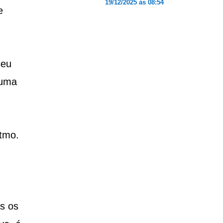
19/12/2025 às 08:54
e
seu
 uma
itmo.
s os