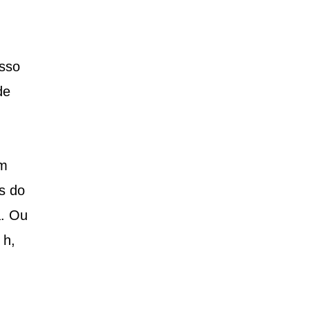
Isso
de
em
os do
a. Ou
 h,