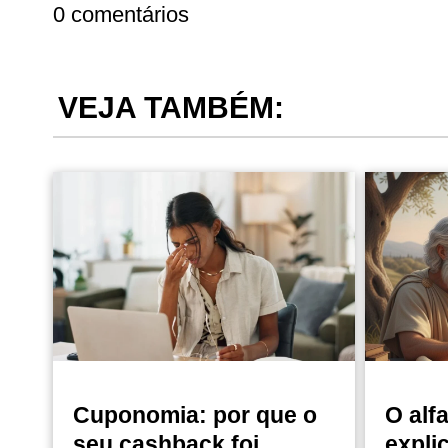
0 comentários
VEJA TAMBÉM:
Cuponomia: por que o
O alf
seu cashback foi
expli