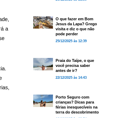
ade,
O que fazer em Bom
Jesus da Lapa? Grego
rá a
visita e diz o que não
pode perder
se
25/12/2025 às 12:39
Praia do Taípe, o que
você precisa saber
ia.
antes de ir?
e
22/12/2025 às 14:43
ias,
Porto Seguro com
crianças? Dicas para
férias inesquecíveis na
terra do descobrimento
!