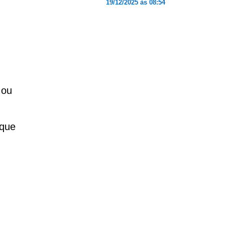
19/12/2025 às 08:54
 ou
 que