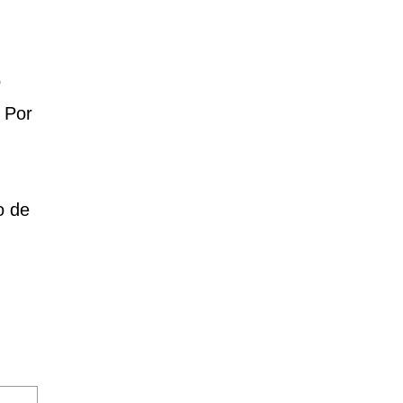
o
 Por
o de