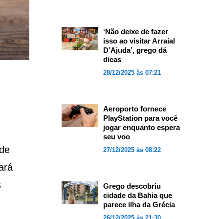
‘Não deixe de fazer
isso ao visitar Arraial
D’Ajuda’, grego dá
dicas
28/12/2025 às 07:21
Aeroporto fornece
PlayStation para você
jogar enquanto espera
seu voo
de
27/12/2025 às 08:22
ará
s
Grego descobriu
cidade da Bahia que
parece ilha da Grécia
26/12/2025 às 21:30