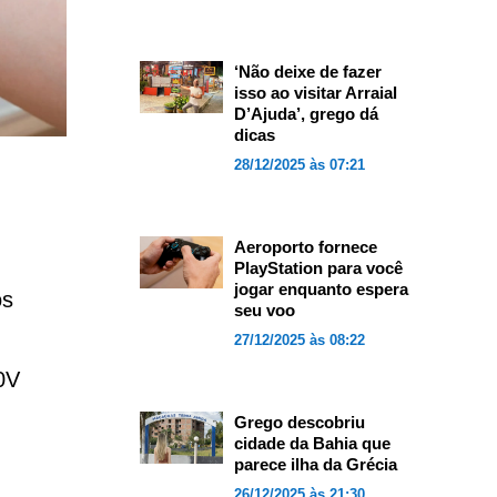
‘Não deixe de fazer
isso ao visitar Arraial
D’Ajuda’, grego dá
dicas
28/12/2025 às 07:21
Aeroporto fornece
PlayStation para você
jogar enquanto espera
os
seu voo
27/12/2025 às 08:22
0V
Grego descobriu
cidade da Bahia que
parece ilha da Grécia
26/12/2025 às 21:30