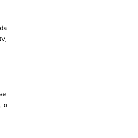
ada
0V,
se
, o