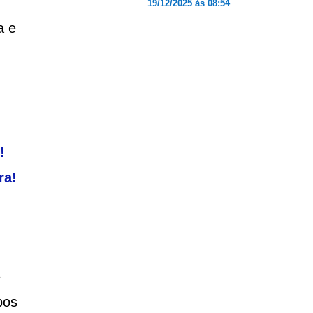
19/12/2025 às 08:54
a e
!
ra!
e
bos