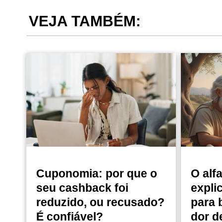
VEJA TAMBÉM:
Cuponomia: por que o
O alf
seu cashback foi
expli
reduzido, ou recusado?
para 
É confiável?
dor d