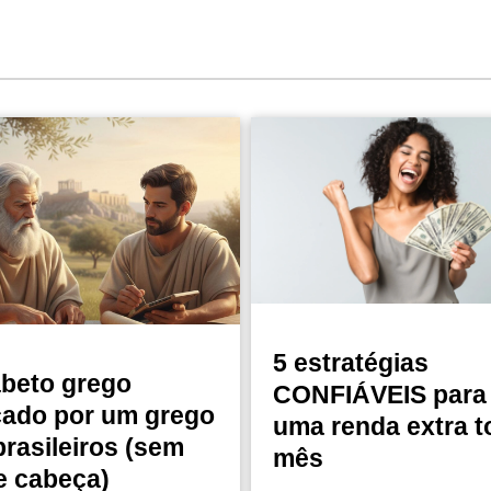
5 estratégias
abeto grego
CONFIÁVEIS para 
cado por um grego
uma renda extra t
brasileiros (sem
mês
e cabeça)