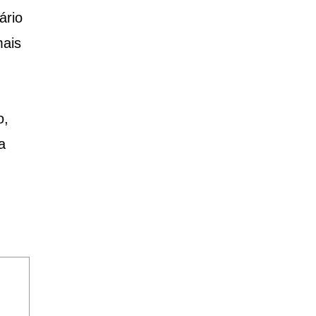
ário
mais
o,
a
!