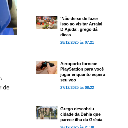
‘Não deixe de fazer
isso ao visitar Arraial
D’Ajuda’, grego dá
dicas
28/12/2025 às 07:21
Aeroporto fornece
PlayStation para você
jogar enquanto espera
,
seu voo
r de
27/12/2025 às 08:22
Grego descobriu
cidade da Bahia que
parece ilha da Grécia
26/12/2025 às 21:30