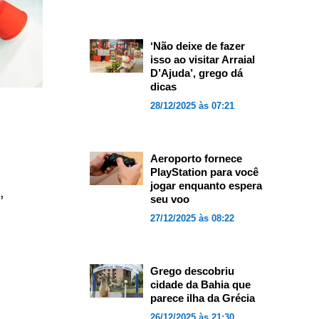
‘Não deixe de fazer
isso ao visitar Arraial
D’Ajuda’, grego dá
dicas
28/12/2025 às 07:21
Aeroporto fornece
PlayStation para você
jogar enquanto espera
,
seu voo
27/12/2025 às 08:22
Grego descobriu
cidade da Bahia que
parece ilha da Grécia
26/12/2025 às 21:30