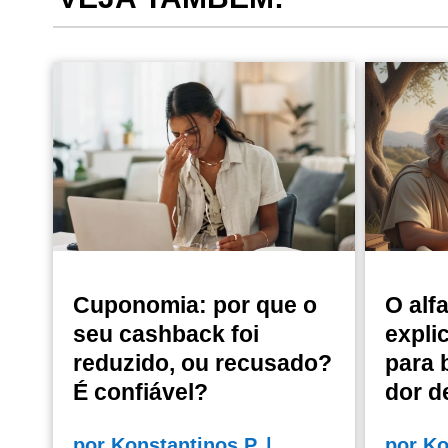
Cuponomia: por que o
O alf
seu cashback foi
expli
reduzido, ou recusado?
para 
É confiável?
dor d
por
Konstantinos P.
|
por
Ko