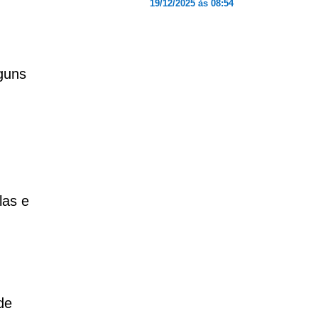
19/12/2025 às 08:54
guns
las e
de