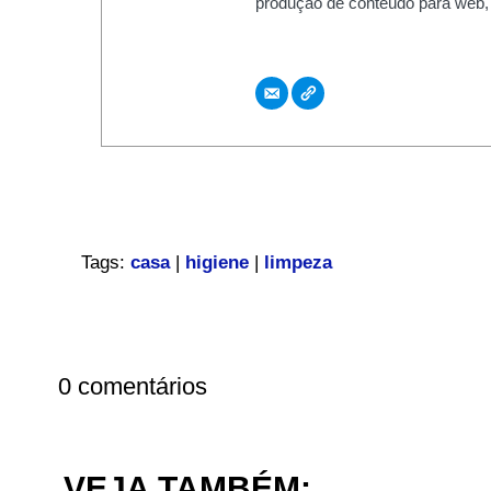
produção de conteúdo para web,
Tags:
casa
|
higiene
|
limpeza
0 comentários
VEJA TAMBÉM: