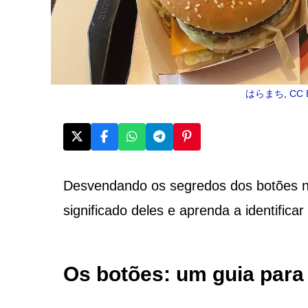
はらまち
,
CC 
Desvendando os segredos dos botões n
significado deles e aprenda a identifica
Os botões: um guia para 