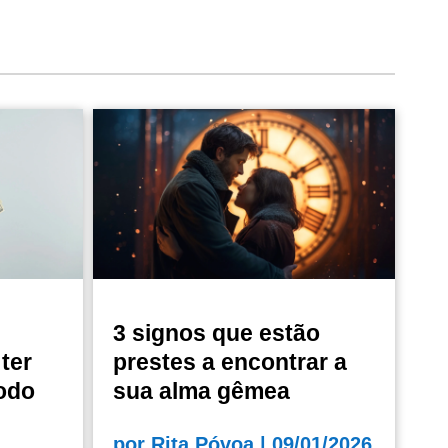
3 signos que estão
ter
prestes a encontrar a
odo
sua alma gêmea
por
Rita Póvoa
|
09/01/2026