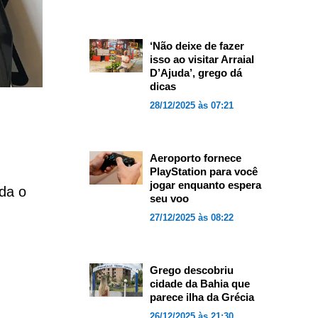
‘Não deixe de fazer
isso ao visitar Arraial
D’Ajuda’, grego dá
dicas
28/12/2025 às 07:21
Aeroporto fornece
PlayStation para você
jogar enquanto espera
da o
seu voo
27/12/2025 às 08:22
Grego descobriu
cidade da Bahia que
parece ilha da Grécia
26/12/2025 às 21:30