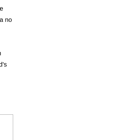
 e
da no
m
d’s
!