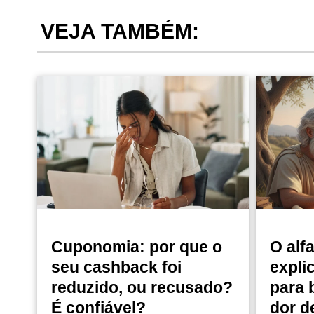
VEJA TAMBÉM:
Cuponomia: por que o
O alf
seu cashback foi
expli
reduzido, ou recusado?
para 
É confiável?
dor d