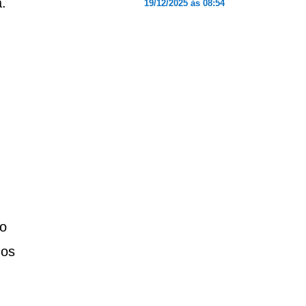
.
19/12/2025 às 08:54
ão
nos