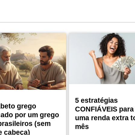
5 estratégias
abeto grego
CONFIÁVEIS para 
cado por um grego
uma renda extra t
brasileiros (sem
mês
e cabeça)