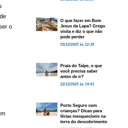
s
 de
O que fazer em Bom
ser o
Jesus da Lapa? Grego
visita e diz o que não
pode perder
25/12/2025 às 12:39
Praia do Taípe, o que
você precisa saber
antes de ir?
22/12/2025 às 14:43
Porto Seguro com
crianças? Dicas para
 um
férias inesquecíveis na
terra do descobrimento