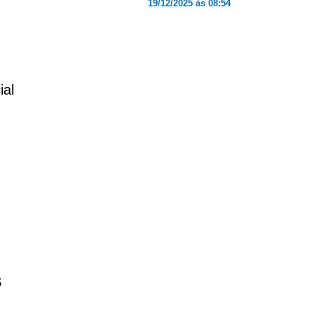
19/12/2025 às 08:54
ial
s