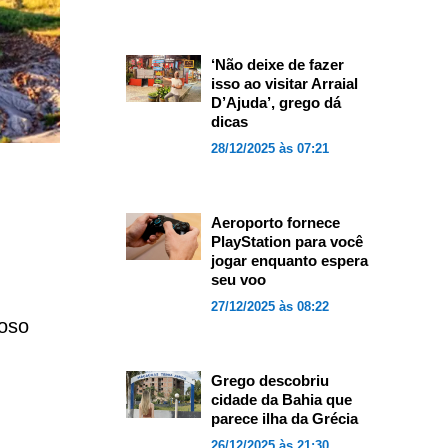
‘Não deixe de fazer
isso ao visitar Arraial
D’Ajuda’, grego dá
dicas
28/12/2025 às 07:21
Aeroporto fornece
PlayStation para você
jogar enquanto espera
seu voo
27/12/2025 às 08:22
ioso
Grego descobriu
cidade da Bahia que
parece ilha da Grécia
26/12/2025 às 21:30