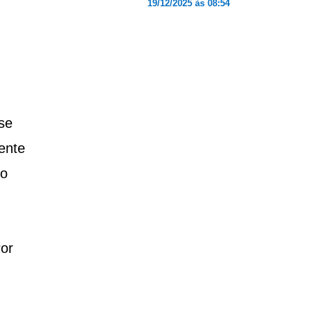
19/12/2025 às 08:54
se
ente
 o
Por