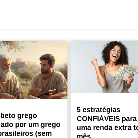
5 estratégias
abeto grego
CONFIÁVEIS para 
cado por um grego
uma renda extra t
brasileiros (sem
mês