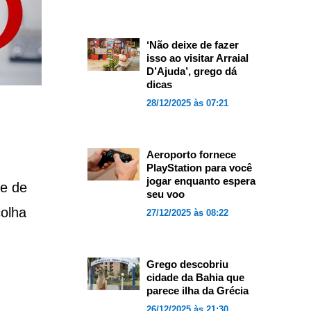
‘Não deixe de fazer
isso ao visitar Arraial
D’Ajuda’, grego dá
dicas
28/12/2025 às 07:21
Aeroporto fornece
PlayStation para você
jogar enquanto espera
te de
seu voo
colha
27/12/2025 às 08:22
Grego descobriu
cidade da Bahia que
parece ilha da Grécia
26/12/2025 às 21:30