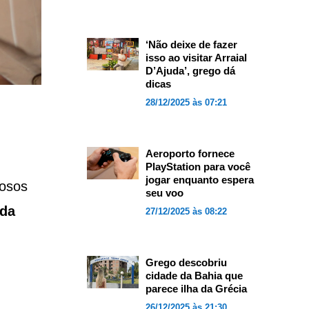
‘Não deixe de fazer
isso ao visitar Arraial
D’Ajuda’, grego dá
dicas
28/12/2025 às 07:21
Aeroporto fornece
PlayStation para você
jogar enquanto espera
iosos
seu voo
 da
27/12/2025 às 08:22
Grego descobriu
cidade da Bahia que
parece ilha da Grécia
26/12/2025 às 21:30