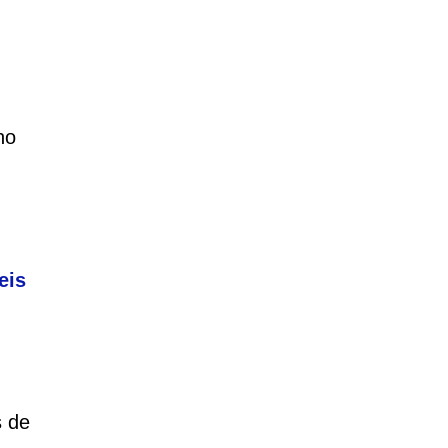
no
eis
s de