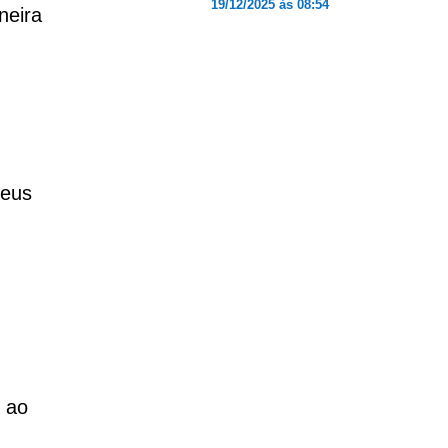
19/12/2025 às 08:54
neira
seus
m ao