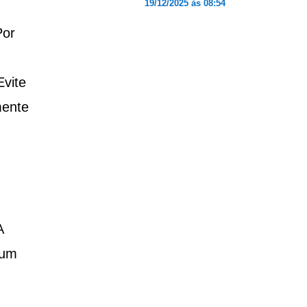
19/12/2025 às 08:54
Por
vite
mente
A
 um