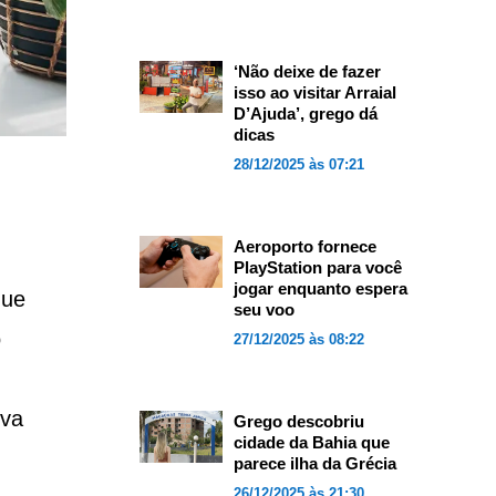
‘Não deixe de fazer
isso ao visitar Arraial
D’Ajuda’, grego dá
dicas
28/12/2025 às 07:21
Aeroporto fornece
PlayStation para você
jogar enquanto espera
que
seu voo
o
27/12/2025 às 08:22
iva
Grego descobriu
cidade da Bahia que
parece ilha da Grécia
26/12/2025 às 21:30