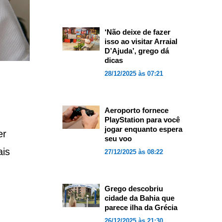
‘Não deixe de fazer
isso ao visitar Arraial
D’Ajuda’, grego dá
dicas
28/12/2025 às 07:21
Aeroporto fornece
PlayStation para você
jogar enquanto espera
er
seu voo
ais
27/12/2025 às 08:22
Grego descobriu
cidade da Bahia que
parece ilha da Grécia
26/12/2025 às 21:30