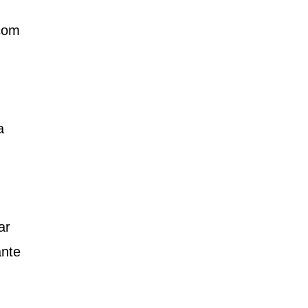
 com
a
ar
ante