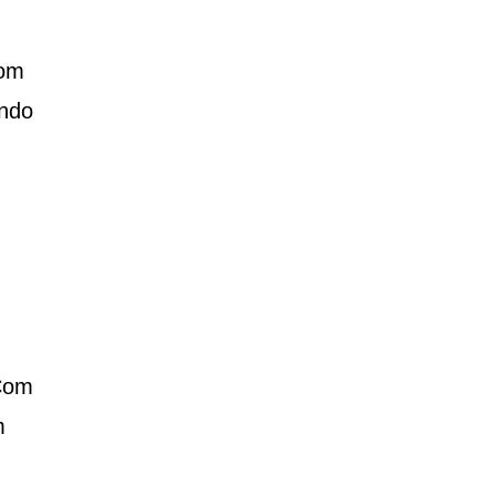
Com
endo
 Com
m