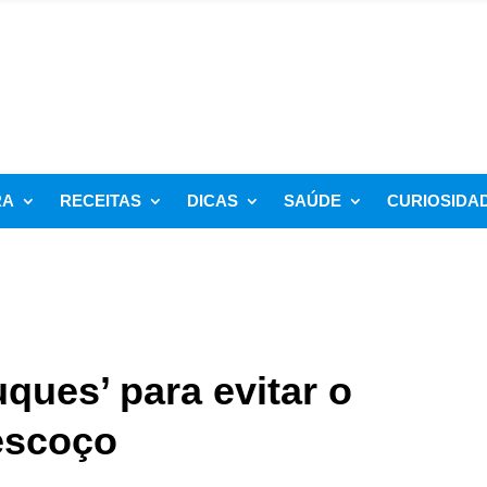
RA
RECEITAS
DICAS
SAÚDE
CURIOSIDA
uques’ para evitar o
escoço