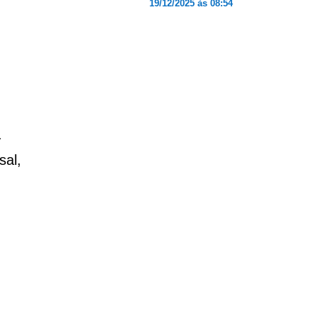
19/12/2025 às 08:54
.
sal,