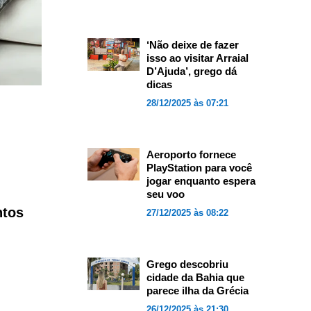
‘Não deixe de fazer
isso ao visitar Arraial
D’Ajuda’, grego dá
dicas
28/12/2025 às 07:21
Aeroporto fornece
PlayStation para você
jogar enquanto espera
seu voo
ntos
27/12/2025 às 08:22
Grego descobriu
cidade da Bahia que
parece ilha da Grécia
26/12/2025 às 21:30