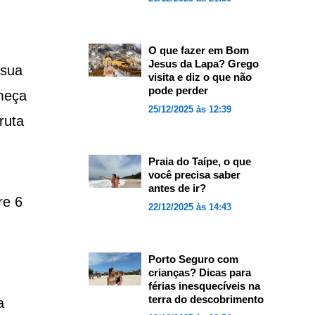
O que fazer em Bom
Jesus da Lapa? Grego
 sua
visita e diz o que não
pode perder
omeça
25/12/2025 às 12:39
ruta
Praia do Taípe, o que
você precisa saber
antes de ir?
re 6
22/12/2025 às 14:43
Porto Seguro com
crianças? Dicas para
férias inesquecíveis na
terra do descobrimento
a