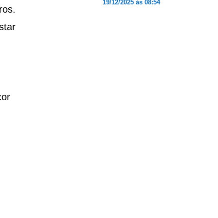
19/12/2025 às 08:54
ros.
star
cor