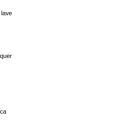
 lave
 quer
ica