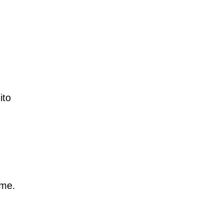
ito
rme.