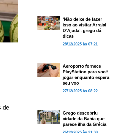
‘Não deixe de fazer
isso ao visitar Arraial
D’Ajuda’, grego dá
dicas
28/12/2025 às 07:21
Aeroporto fornece
PlayStation para você
jogar enquanto espera
seu voo
27/12/2025 às 08:22
s de
Grego descobriu
cidade da Bahia que
parece ilha da Grécia
26/12/2025 às 21:30