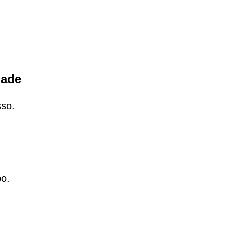
dade
so.
po.