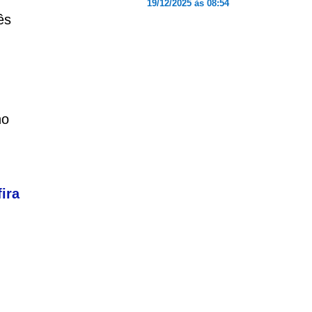
19/12/2025 às 08:54
ês
no
ira