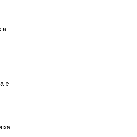
s a
ta e
aixa