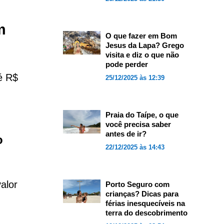
m
O que fazer em Bom
Jesus da Lapa? Grego
visita e diz o que não
pode perder
é R$
25/12/2025 às 12:39
Praia do Taípe, o que
você precisa saber
antes de ir?
o
22/12/2025 às 14:43
alor
Porto Seguro com
crianças? Dicas para
férias inesquecíveis na
terra do descobrimento