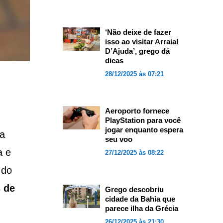
‘Não deixe de fazer
isso ao visitar Arraial
D’Ajuda’, grego dá
dicas
28/12/2025 às 07:21
Aeroporto fornece
PlayStation para você
jogar enquanto espera
va
seu voo
a e
27/12/2025 às 08:22
 do
 de
Grego descobriu
cidade da Bahia que
parece ilha da Grécia
26/12/2025 às 21:30