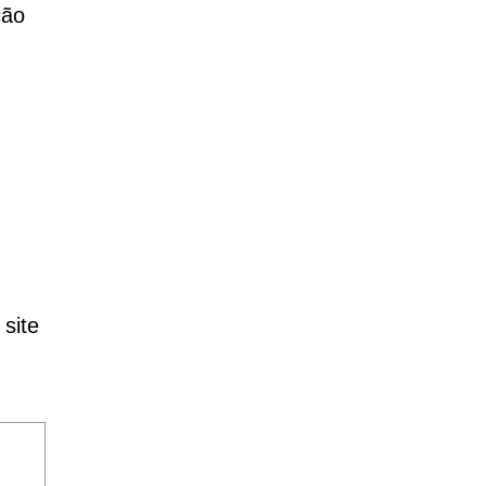
ção
 site