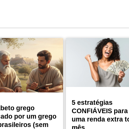
5 estratégias
abeto grego
CONFIÁVEIS para 
cado por um grego
uma renda extra t
brasileiros (sem
mês