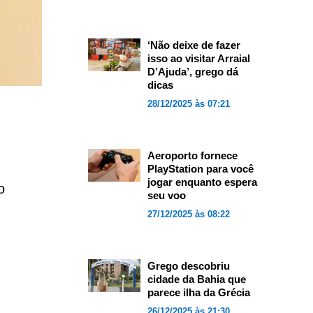
‘Não deixe de fazer
isso ao visitar Arraial
D’Ajuda’, grego dá
dicas
28/12/2025 às 07:21
Aeroporto fornece
PlayStation para você
jogar enquanto espera
o
seu voo
27/12/2025 às 08:22
Grego descobriu
cidade da Bahia que
parece ilha da Grécia
26/12/2025 às 21:30