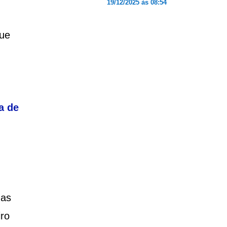
19/12/2025 às 08:54
que
a de
mas
iro