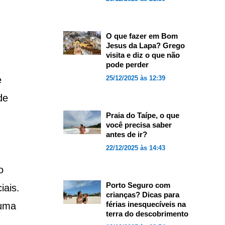
O que fazer em Bom
Jesus da Lapa? Grego
visita e diz o que não
pode perder
e
25/12/2025 às 12:39
de
Praia do Taípe, o que
você precisa saber
antes de ir?
22/12/2025 às 14:43
o
Porto Seguro com
iais.
crianças? Dicas para
férias inesquecíveis na
 uma
terra do descobrimento