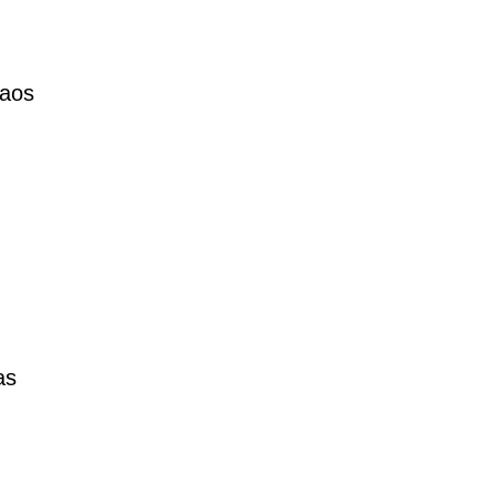
 aos
as