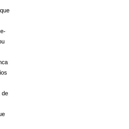
 que
 e-
ou
nca
ios
 de
ue