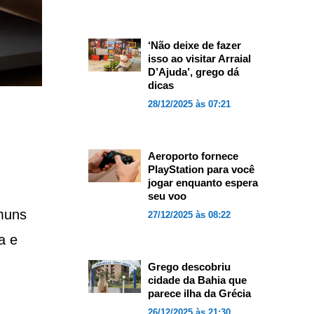
‘Não deixe de fazer
isso ao visitar Arraial
D’Ajuda’, grego dá
dicas
28/12/2025 às 07:21
Aeroporto fornece
PlayStation para você
jogar enquanto espera
seu voo
muns
27/12/2025 às 08:22
a e
Grego descobriu
cidade da Bahia que
parece ilha da Grécia
26/12/2025 às 21:30