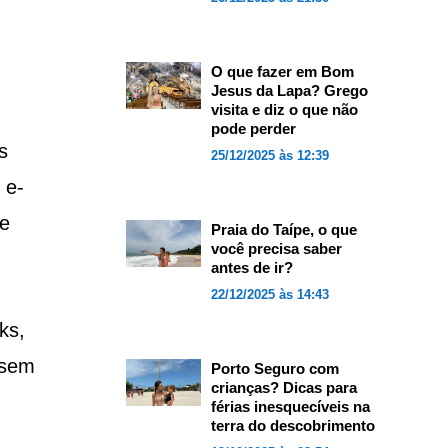
O que fazer em Bom
Jesus da Lapa? Grego
visita e diz o que não
pode perder
s
25/12/2025 às 12:39
 e-
e
Praia do Taípe, o que
você precisa saber
antes de ir?
22/12/2025 às 14:43
ks,
ssem
Porto Seguro com
crianças? Dicas para
férias inesquecíveis na
terra do descobrimento