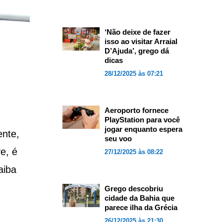
‘Não deixe de fazer
isso ao visitar Arraial
D’Ajuda’, grego dá
dicas
28/12/2025 às 07:21
Aeroporto fornece
PlayStation para você
jogar enquanto espera
nte,
seu voo
e, é
27/12/2025 às 08:22
aiba
Grego descobriu
cidade da Bahia que
parece ilha da Grécia
26/12/2025 às 21:30