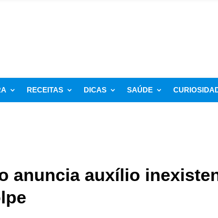
RA
RECEITAS
DICAS
SAÚDE
CURIOSIDA
so anuncia auxílio inexiste
olpe