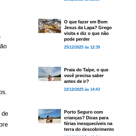
O que fazer em Bom
Jesus da Lapa? Grego
visita e diz o que não
.
pode perder
são
25/12/2025 às 12:39
Praia do Taípe, o que
você precisa saber
antes de ir?
22/12/2025 às 14:43
os.
Porto Seguro com
 de
crianças? Dicas para
férias inesquecíveis na
pre
terra do descobrimento