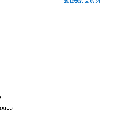
19/12/2025 às 08:54
o
pouco