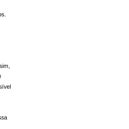
os.
sim,
ê
sível
ssa