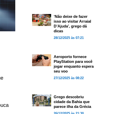
‘Não deixe de fazer
isso ao visitar Arraial
D’Ajuda’, grego dá
dicas
28/12/2025 às 07:21
Aeroporto fornece
PlayStation para você
jogar enquanto espera
seu voo
ue
27/12/2025 às 08:22
Grego descobriu
cidade da Bahia que
ouca
parece ilha da Grécia
26/12/2025 às 21:30