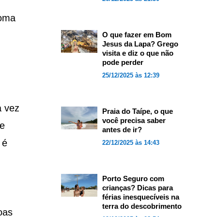
ioma
O que fazer em Bom
Jesus da Lapa? Grego
visita e diz o que não
pode perder
25/12/2025 às 12:39
a vez
Praia do Taípe, o que
você precisa saber
 e
antes de ir?
 é
22/12/2025 às 14:43
Porto Seguro com
crianças? Dicas para
férias inesquecíveis na
terra do descobrimento
oas