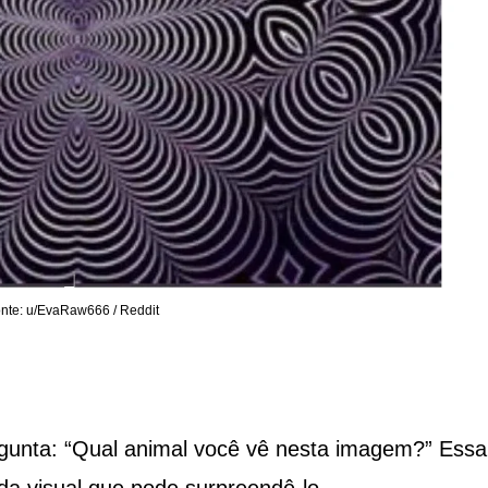
nte: u/EvaRaw666 / Reddit
gunta: “Qual animal você vê nesta imagem?” Essa