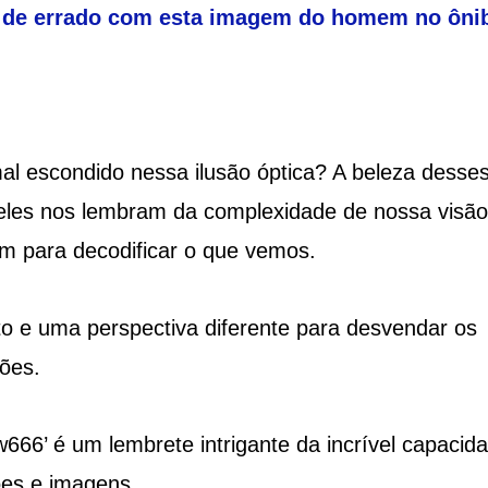
á de errado com esta imagem do homem no ôni
mal escondido nessa ilusão óptica? A beleza desse
 eles nos lembram da complexidade de nossa visão
m para decodificar o que vemos.
to e uma perspectiva diferente para desvendar os
ões.
666’ é um lembrete intrigante da incrível capacid
ões e imagens.