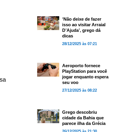
‘Não deixe de fazer
isso ao visitar Arraial
D’Ajuda’, grego dá
dicas
28/12/2025 às 07:21
Aeroporto fornece
PlayStation para você
jogar enquanto espera
ssa
seu voo
27/12/2025 às 08:22
Grego descobriu
cidade da Bahia que
parece ilha da Grécia
26/12/2025 às 21:30