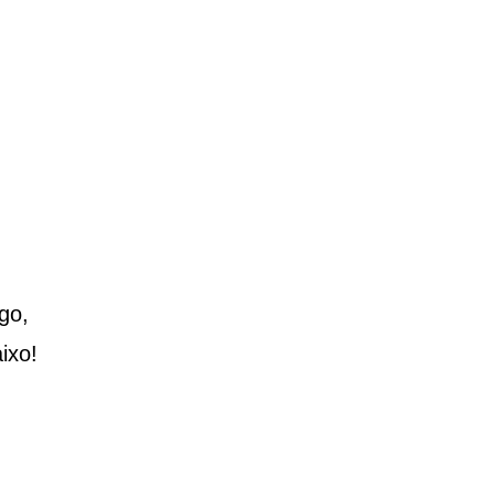
go,
ixo!