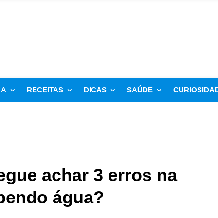
RA
RECEITAS
DICAS
SAÚDE
CURIOSIDA
egue achar 3 erros na
bendo água?