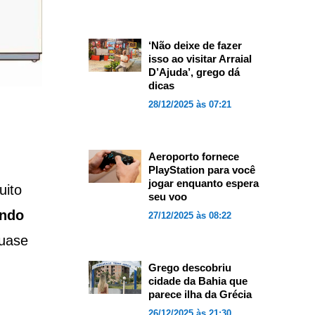
‘Não deixe de fazer
isso ao visitar Arraial
D’Ajuda’, grego dá
dicas
28/12/2025 às 07:21
Aeroporto fornece
PlayStation para você
jogar enquanto espera
uito
seu voo
endo
27/12/2025 às 08:22
quase
Grego descobriu
cidade da Bahia que
parece ilha da Grécia
26/12/2025 às 21:30