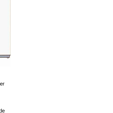
er
de