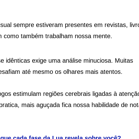
ual sempre estiveram presentes em revistas, livr
tem como também trabalham nossa mente.
 idênticas exige uma análise minuciosa. Muitas
desafiam até mesmo os olhares mais atentos.
ogos estimulam regiões cerebrais ligadas à atençã
atica, mais aguçada fica nossa habilidade de not
 que cada fase da Lua revela sobre você?